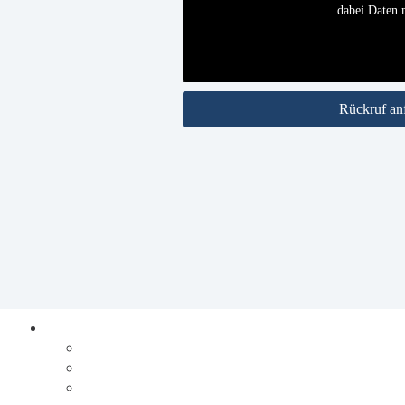
dabei Daten m
Rückruf an
Prozesse digitalisieren
Integration
Lösungen
Ablauf Prozesse digitalisieren