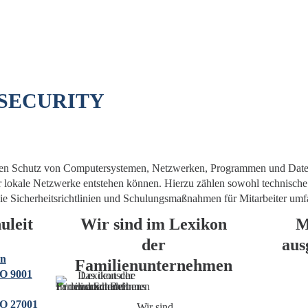
SECURITY
uf den Schutz von Computersystemen, Netzwerken, Programmen und Date
er lokale Netzwerke entstehen können. Hierzu zählen sowohl technisc
 die Sicherheitsrichtlinien und Schulungsmaßnahmen für Mitarbeiter umf
uleit
Wir sind im Lexikon
M
der
aus
on
Familienunternehmen
O 9001
O 27001
Wir sind…