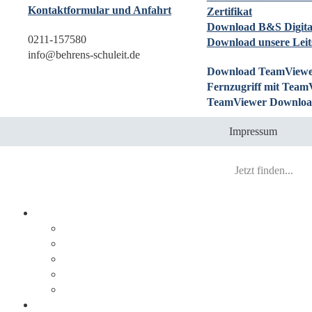
Kontaktformular und Anfahrt
Zertifikat
Download B&S Digita
0211-157580
Download unsere Leit
info@behrens-schuleit.de
Download TeamViewe
Fernzugriff mit Team
TeamViewer Downloa
Impressum
Prozesse digitalisieren
Integration
Lösungen
Ablauf
DocuWare
JobRouter
Dokumente digitalisieren