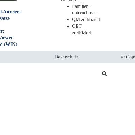
Familien­
l-Anzeiger
unternehmen
sätze
QM zertifiziert
QET
r:
zertifiziert
Viewer
d (WIN)
Datenschutz
© Copy