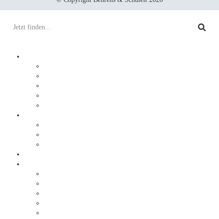
Prozesse digitalisieren
Integration
Lösungen
Ablauf
DocuWare
JobRouter
Dokumente digitalisieren
Service
Ablauf
Sonderlösungen
Warum Behrens & Schuleit?
Erfolgsgeschichten
Brabus
Tölke + Fischer
trivago
Triad Papierservice
Düsseldorfer Flughafen