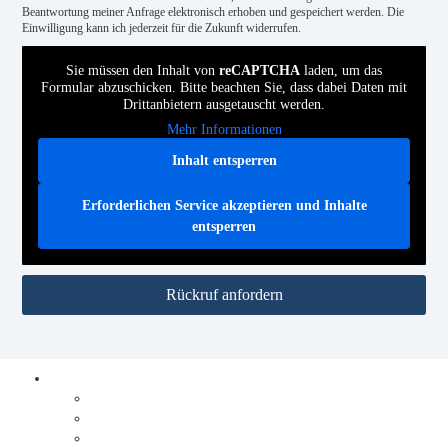
Beantwortung meiner Anfrage elektronisch erhoben und gespeichert werden. Die
Einwilligung kann ich jederzeit für die Zukunft widerrufen.
Sie müssen den Inhalt von
reCAPTCHA
laden, um das
Formular abzuschicken. Bitte beachten Sie, dass dabei Daten mit
Drittanbietern ausgetauscht werden.
Mehr Informationen
Inhalt entsperren
Erforderlichen Service akzeptieren und Inhalte
entsperren
Rückruf anfordern
Prozesse digitalisieren
Integration
Lösungen
Ablauf Prozesse digitalisieren