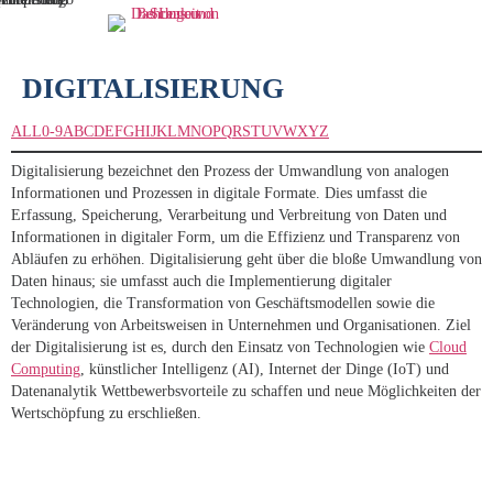
DIGITALISIERUNG
ALL
0-9
A
B
C
D
E
F
G
H
I
J
K
L
M
N
O
P
Q
R
S
T
U
V
W
X
Y
Z
Digitalisierung bezeichnet den Prozess der Umwandlung von analogen
Informationen und Prozessen in digitale Formate. Dies umfasst die
Erfassung, Speicherung, Verarbeitung und Verbreitung von Daten und
Informationen in digitaler Form, um die Effizienz und Transparenz von
Abläufen zu erhöhen. Digitalisierung geht über die bloße Umwandlung von
Daten hinaus; sie umfasst auch die Implementierung digitaler
Technologien, die Transformation von Geschäftsmodellen sowie die
Veränderung von Arbeitsweisen in Unternehmen und Organisationen. Ziel
der Digitalisierung ist es, durch den Einsatz von Technologien wie
Cloud
Computing
, künstlicher Intelligenz (AI), Internet der Dinge (IoT) und
Datenanalytik Wettbewerbsvorteile zu schaffen und neue Möglichkeiten der
Wertschöpfung zu erschließen.