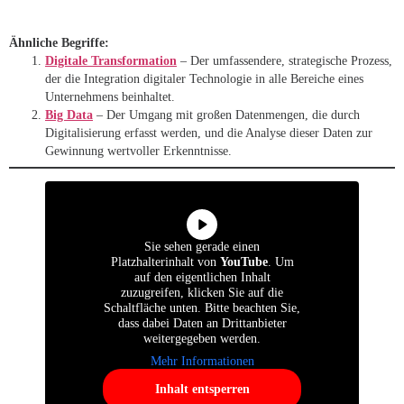
Ähnliche Begriffe:
Digitale Transformation
– Der umfassendere, strategische Prozess,
der die Integration digitaler Technologie in alle Bereiche eines
Unternehmens beinhaltet.
Big Data
– Der Umgang mit großen Datenmengen, die durch
Digitalisierung erfasst werden, und die Analyse dieser Daten zur
Gewinnung wertvoller Erkenntnisse.
Sie sehen gerade einen
Platzhalterinhalt von
YouTube
. Um
auf den eigentlichen Inhalt
zuzugreifen, klicken Sie auf die
Schaltfläche unten. Bitte beachten Sie,
dass dabei Daten an Drittanbieter
weitergegeben werden.
Mehr Informationen
Inhalt entsperren