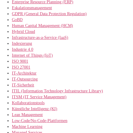
Enterprise Resource Planning (ERP)
Eskalationsmanagement
GDPR (General Data Protection Regulation)
GoBD
Human Capital Management (HCM)
Hybrid Cloud
Infrastructure-as-a-Service (IaaS)
Indexierung
Industrie 4.0
Internet of Things (IoT)
ISO 9001
ISO 27001
IT-Architektur
IT-Outsourcing
IT-Sicherheit
ITIL (Information Technology Infrastructure Library)
ITSM (IT Service Management)
Kollaborationstools
Künstliche Intelligenz (KI)
Lean Management
Low-Code/No-Code-Plattformen
Machine Learning
Managed Services