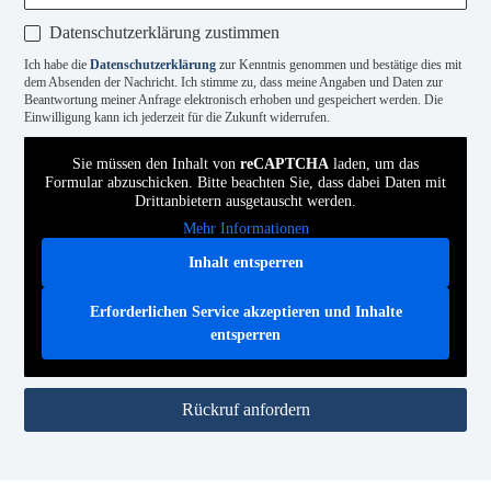
Datenschutzerklärung zustimmen
Ich habe die
Datenschutzerklärung
zur Kenntnis genommen und bestätige dies mit
dem Absenden der Nachricht. Ich stimme zu, dass meine Angaben und Daten zur
Beantwortung meiner Anfrage elektronisch erhoben und gespeichert werden. Die
Einwilligung kann ich jederzeit für die Zukunft widerrufen.
Sie müssen den Inhalt von
reCAPTCHA
laden, um das
Formular abzuschicken. Bitte beachten Sie, dass dabei Daten mit
Drittanbietern ausgetauscht werden.
Mehr Informationen
Inhalt entsperren
Erforderlichen Service akzeptieren und Inhalte
entsperren
Rückruf anfordern