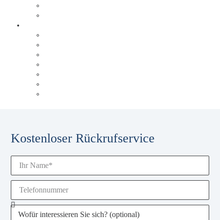
Triad Papierservice
Düsseldorfer Flughafen
Über Behrens & Schuleit
Referenzen
Unsere Historie
Unser Blog
Karriere
Unsere Experten
Events & Schulungen
Glossar
Kostenloser Rückrufservice