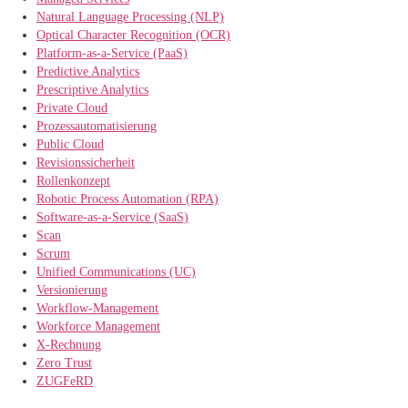
Natural Language Processing (NLP)
Optical Character Recognition (OCR)
Platform-as-a-Service (PaaS)
Predictive Analytics
Prescriptive Analytics
Private Cloud
Prozessautomatisierung
Public Cloud
Revisionssicherheit
Rollenkonzept
Robotic Process Automation (RPA)
Software-as-a-Service (SaaS)
Scan
Scrum
Unified Communications (UC)
Versionierung
Workflow-Management
Workforce Management
X-Rechnung
Zero Trust
ZUGFeRD