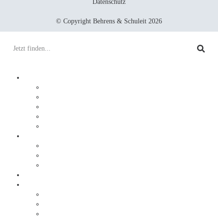
Datenschutz
© Copyright Behrens & Schuleit 2026
Prozesse digitalisieren
Integration
Lösungen
Ablauf
DocuWare
JobRouter
Dokumente digitalisieren
Service
Ablauf
Sonderlösungen
Warum Behrens & Schuleit?
Erfolgsgeschichten
Brabus
Tölke + Fischer
trivago