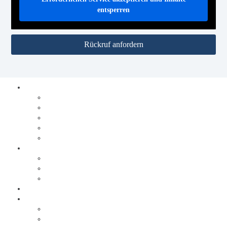
entsperren
Rückruf anfordern
Prozesse digitalisieren
Integration
Lösungen
Ablauf Prozesse digitalisieren
DocuWare
JobRouter
Dokumente digitalisieren
Service
Ablauf Dokumente digitalisieren
Sonderlösungen
Warum Behrens & Schuleit?
Erfolgsgeschichten
Brabus
Tölke + Fischer