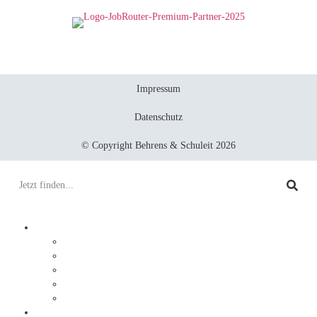
Impressum
Datenschutz
© Copyright Behrens & Schuleit 2026
Prozesse digitalisieren
Integration
Lösungen
Ablauf
DocuWare
JobRouter
Dokumente digitalisieren