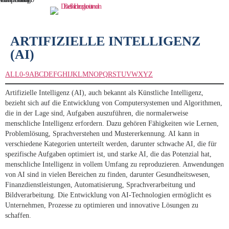
ARTIFIZIELLE INTELLIGENZ
(AI)
ALL
0-9
A
B
C
D
E
F
G
H
I
J
K
L
M
N
O
P
Q
R
S
T
U
V
W
X
Y
Z
Artifizielle Intelligenz (AI), auch bekannt als Künstliche Intelligenz,
bezieht sich auf die Entwicklung von Computersystemen und Algorithmen,
die in der Lage sind, Aufgaben auszuführen, die normalerweise
menschliche Intelligenz erfordern. Dazu gehören Fähigkeiten wie Lernen,
Problemlösung, Sprachverstehen und Mustererkennung. AI kann in
verschiedene Kategorien unterteilt werden, darunter schwache AI, die für
spezifische Aufgaben optimiert ist, und starke AI, die das Potenzial hat,
menschliche Intelligenz in vollem Umfang zu reproduzieren. Anwendungen
von AI sind in vielen Bereichen zu finden, darunter Gesundheitswesen,
Finanzdienstleistungen, Automatisierung, Sprachverarbeitung und
Bildverarbeitung. Die Entwicklung von AI-Technologien ermöglicht es
Unternehmen, Prozesse zu optimieren und innovative Lösungen zu
schaffen.