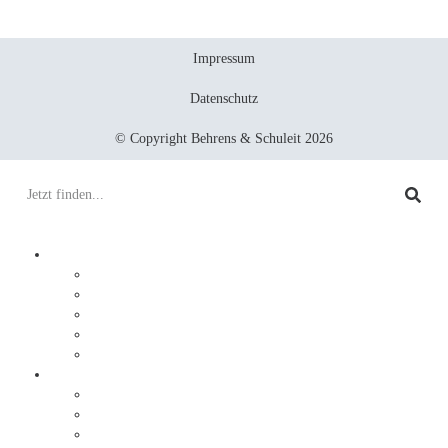
Impressum
Datenschutz
© Copyright Behrens & Schuleit 2026
Prozesse digitalisieren
Integration
Lösungen
Ablauf
DocuWare
JobRouter
Dokumente digitalisieren
Service
Ablauf
Sonderlösungen