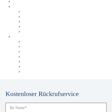
Warum Behrens & Schuleit?
Erfolgsgeschichten
Brabus
Tölke + Fischer
trivago
Triad Papierservice
Düsseldorfer Flughafen
Über Behrens & Schuleit
Referenzen
Unsere Historie
Unser Blog
Karriere
Unsere Experten
Events & Schulungen
Glossar
Kostenloser Rückrufservice