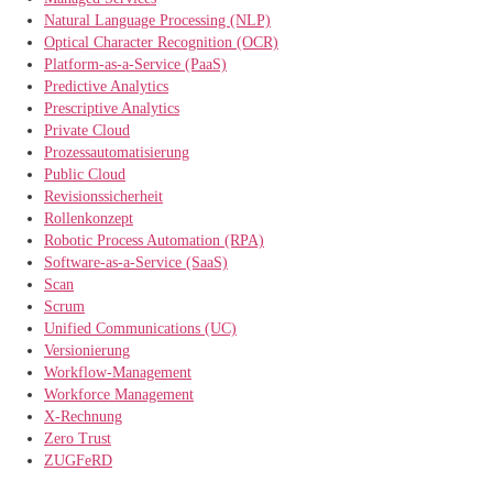
Natural Language Processing (NLP)
Optical Character Recognition (OCR)
Platform-as-a-Service (PaaS)
Predictive Analytics
Prescriptive Analytics
Private Cloud
Prozessautomatisierung
Public Cloud
Revisionssicherheit
Rollenkonzept
Robotic Process Automation (RPA)
Software-as-a-Service (SaaS)
Scan
Scrum
Unified Communications (UC)
Versionierung
Workflow-Management
Workforce Management
X-Rechnung
Zero Trust
ZUGFeRD