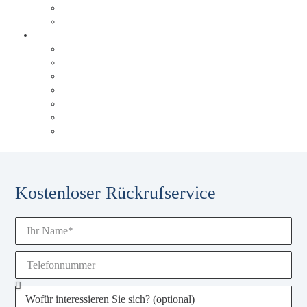
Triad Papierservice
Düsseldorfer Flughafen
Über Behrens & Schuleit
Referenzen
Unsere Historie
Unser Blog
Karriere
Unsere Experten
Events & Schulungen
Glossar
Kostenloser Rückrufservice