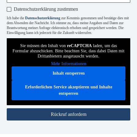
Datenschutzerklärung zustimmen
Ich habe die
Datenschutzerklärung
zur Kenntnis genommen und bestätige dies mit
dem Absenden der Nachricht. Ich stimme zu, dass meine Angaben und Daten zur
Beantwortung meiner Anfrage elektronisch erhoben und gespeichert werden. Die
Einwilligung kann ich jederzeit für die Zukunft widerrufen.
Sie müssen den Inhalt von
reCAPTCHA
laden, um das
Formular abzuschicken. Bitte beachten Sie, dass dabei Daten mit
Drittanbietern ausgetauscht werden.
Mehr Informationen
Inhalt entsperren
Erforderlichen Service akzeptieren und Inhalte
entsperren
Rückruf anfordern