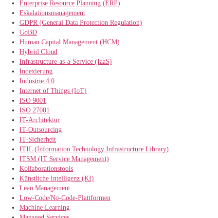
Enterprise Resource Planning (ERP)
Eskalationsmanagement
GDPR (General Data Protection Regulation)
GoBD
Human Capital Management (HCM)
Hybrid Cloud
Infrastructure-as-a-Service (IaaS)
Indexierung
Industrie 4.0
Internet of Things (IoT)
ISO 9001
ISO 27001
IT-Architektur
IT-Outsourcing
IT-Sicherheit
ITIL (Information Technology Infrastructure Library)
ITSM (IT Service Management)
Kollaborationstools
Künstliche Intelligenz (KI)
Lean Management
Low-Code/No-Code-Plattformen
Machine Learning
Managed Services