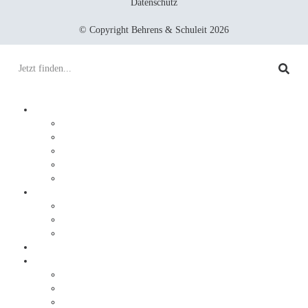
Datenschutz
© Copyright Behrens & Schuleit 2026
Prozesse digitalisieren
Integration
Lösungen
Ablauf
DocuWare
JobRouter
Dokumente digitalisieren
Service
Ablauf
Sonderlösungen
Warum Behrens & Schuleit?
Erfolgsgeschichten
Brabus
Tölke + Fischer
trivago