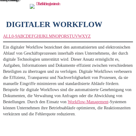
DIGITALER WORKFLOW
ALL
0-9
A
B
C
D
E
F
G
H
I
J
K
L
M
N
O
P
Q
R
S
T
U
V
W
X
Y
Z
Ein digitaler Workflow bezeichnet den automatisierten und elektronischen
Ablauf von Geschäftsprozessen innerhalb eines Unternehmens, der durch
digitale Technologien unterstützt wird. Dieser Ansatz ermöglicht es,
Aufgaben, Informationen und Dokumente effizient zwischen verschiedenen
Beteiligten zu übertragen und zu verfolgen. Digitale Workflows verbessern
die Effizienz, Transparenz und Nachverfolgbarkeit von Prozessen, da sie
manuelle Eingriffe minimieren und standardisierte Abläufe fördern.
Beispiele für digitale Workflows sind die automatisierte Genehmigung von
Dokumenten, die Verwaltung von Anfragen oder die Abwicklung von
Bestellungen. Durch den Einsatz von
Workflow-Management
-Systemen
können Unternehmen ihre Betriebsabläufe optimieren, die Reaktionszeiten
verkürzen und die Fehlerquote reduzieren.