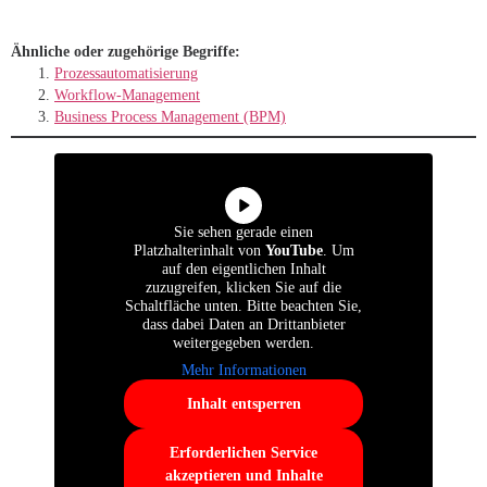
Ähnliche oder zugehörige Begriffe:
Prozessautomatisierung
Workflow-Management
Business Process Management (BPM)
Sie sehen gerade einen
Platzhalterinhalt von
YouTube
. Um
auf den eigentlichen Inhalt
zuzugreifen, klicken Sie auf die
Schaltfläche unten. Bitte beachten Sie,
dass dabei Daten an Drittanbieter
weitergegeben werden.
Mehr Informationen
Inhalt entsperren
Erforderlichen Service
akzeptieren und Inhalte