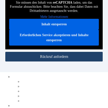
Sie müssen den Inhalt von
reCAPTCHA
laden, um das
Formular abzuschicken. Bitte beachten Sie, dass dabei Daten mit
Drittanbietern ausgetauscht werden.
Mehr Informationen
Inhalt entsperren
Erforderlichen Service akzeptieren und Inhalte
entsperren
Rückruf anfordern
Prozesse digitalisieren
Integration
Lösungen
Ablauf Prozesse digitalisieren
DocuWare
JobRouter
Dokumente digitalisieren