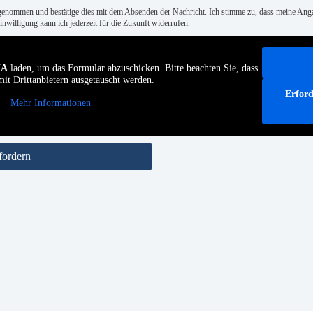
genommen und bestätige dies mit dem Absenden der Nachricht. Ich stimme zu, dass meine An
nwilligung kann ich jederzeit für die Zukunft widerrufen.
HA
laden, um das Formular abzuschicken. Bitte beachten Sie, dass
it Drittanbietern ausgetauscht werden.
Erford
Mehr Informationen
fordern