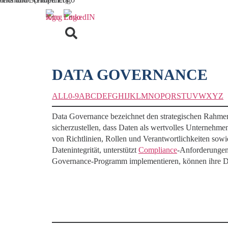
DATA GOVERNANCE
ALL
0-9
A
B
C
D
E
F
G
H
I
J
K
L
M
N
O
P
Q
R
S
T
U
V
W
X
Y
Z
Data Governance bezeichnet den strategischen Rahmen, 
sicherzustellen, dass Daten als wertvolles Unternehmen
von Richtlinien, Rollen und Verantwortlichkeiten sow
Datenintegrität, unterstützt
Compliance
-Anforderungen 
Governance-Programm implementieren, können ihre Da