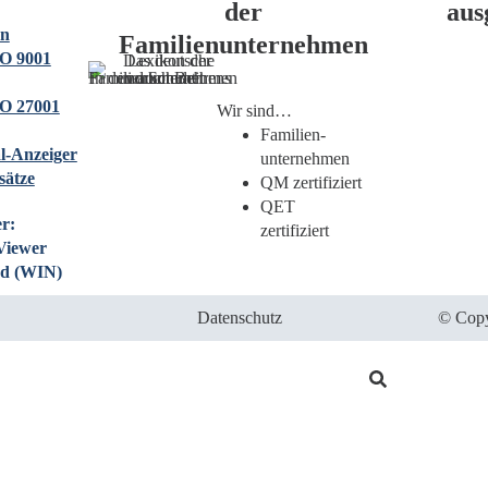
der
aus
on
Familienunternehmen
O 9001
O 27001
Wir sind…
Familien­
l-Anzeiger
unternehmen
sätze
QM zertifiziert
QET
r:
zertifiziert
Viewer
d (WIN)
Datenschutz
© Copy