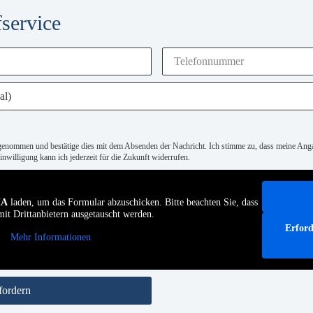
service
genommen und bestätige dies mit dem Absenden der Nachricht. Ich stimme zu, dass meine An
nwilligung kann ich jederzeit für die Zukunft widerrufen.
HA
laden, um das Formular abzuschicken. Bitte beachten Sie, dass
it Drittanbietern ausgetauscht werden.
Erford
Mehr Informationen
fordern