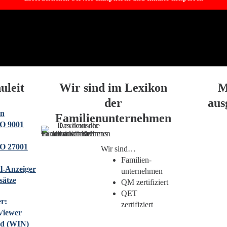
uleit
Wir sind im Lexikon
M
der
aus
on
Familienunternehmen
O 9001
O 27001
Wir sind…
Familien­
l-Anzeiger
unternehmen
sätze
QM zertifiziert
QET
r:
zertifiziert
Viewer
d (WIN)