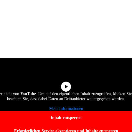
erinhalt von
YouTube
. Um auf den eigentlichen Inhalt zuzugreifen, klicken Sie 
beachten Sie, dass dabei Daten an Drittanbieter weitergegeben werden.
Mehr Informationen
Inhalt entsperren
Erforderlichen Service akzeptieren und Inhalte entsperren