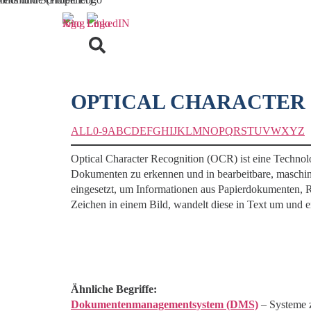
OPTICAL CHARACTER 
ALL
0-9
A
B
C
D
E
F
G
H
I
J
K
L
M
N
O
P
Q
R
S
T
U
V
W
X
Y
Z
Optical Character Recognition (OCR) ist eine Technol
Dokumenten zu erkennen und in bearbeitbare, maschi
eingesetzt, um Informationen aus Papierdokumenten, 
Zeichen in einem Bild, wandelt diese in Text um und e
Ähnliche Begriffe:
Dokumentenmanagementsystem (DMS)
– Systeme z