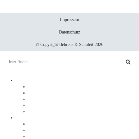
Impressum
Datenschutz
© Copyright Behrens & Schuleit 2026
Prozesse digitalisieren
Integration
Lösungen
Ablauf
DocuWare
JobRouter
Dokumente digitalisieren
Service
Ablauf
Sonderlösungen