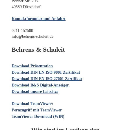
Bonner Str. 203
40589 Düsseldorf
Kontaktformular und Anfahrt
0211-157580
info@behrens-schuleit.de
Behrens & Schuleit
Download Präsentation
Download DIN EN ISO 9001 Zertifikat
Download DIN EN ISO 27001 Zertifikat
Download B&S Digital-Anzeiger
Download unsere Leitsätze
Download TeamViewer:
Fernzugriff mit TeamViewer
TeamViewer Download (WIN)
Wir sind im Lexikon der