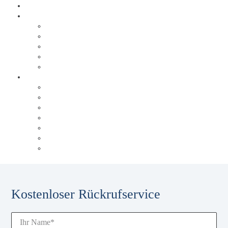
Warum Behrens & Schuleit?
Erfolgsgeschichten
Brabus
Tölke + Fischer
trivago
Triad Papierservice
Düsseldorfer Flughafen
Über Behrens & Schuleit
Referenzen
Unsere Historie
Unser Blog
Karriere
Unsere Experten
Events & Schulungen
Glossar
Kostenloser Rückrufservice