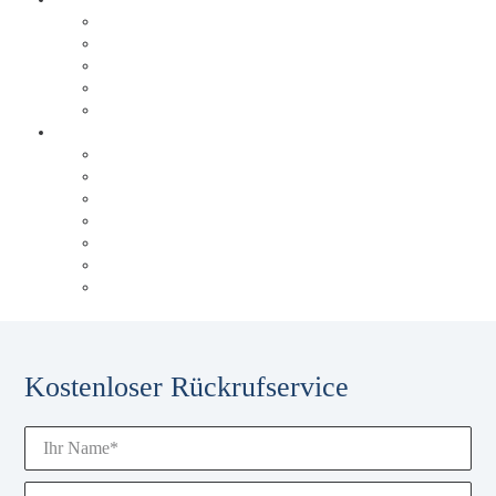
Brabus
Tölke + Fischer
trivago
Triad Papierservice
Düsseldorfer Flughafen
Über Behrens & Schuleit
Referenzen
Unsere Historie
Unser Blog
Karriere
Unsere Experten
Events & Schulungen
Glossar
Kostenloser Rückrufservice