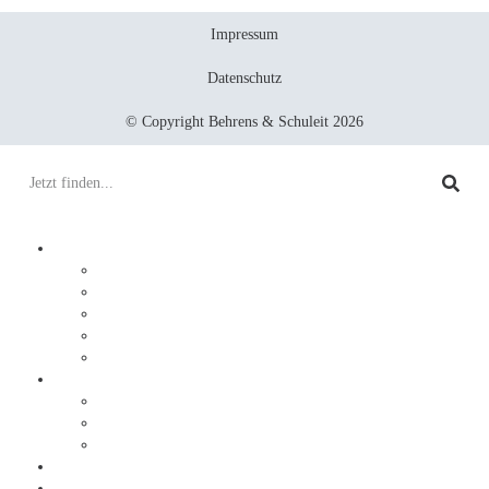
Impressum
Datenschutz
© Copyright Behrens & Schuleit 2026
Prozesse digitalisieren
Integration
Lösungen
Ablauf
DocuWare
JobRouter
Dokumente digitalisieren
Service
Ablauf
Sonderlösungen
Warum Behrens & Schuleit?
Erfolgsgeschichten