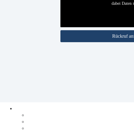
dabei Daten m
Rückruf an
Prozesse digitalisieren
Integration
Lösungen
Ablauf Prozesse digitalisieren