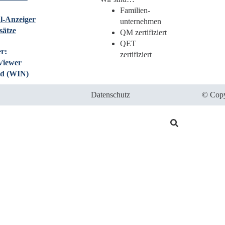
Familien­
l-Anzeiger
unternehmen
sätze
QM zertifiziert
QET
r:
zertifiziert
Viewer
d (WIN)
Datenschutz
© Copy