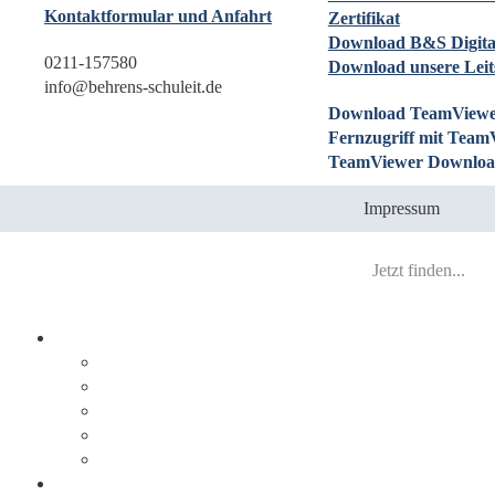
Kontaktformular und Anfahrt
Zertifikat
Download B&S Digita
0211-157580
Download unsere Leit
info@behrens-schuleit.de
Download TeamViewe
Fernzugriff mit Team
TeamViewer Downloa
Impressum
Prozesse digitalisieren
Integration
Lösungen
Ablauf
DocuWare
JobRouter
Dokumente digitalisieren