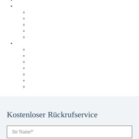
Erfolgsgeschichten
Brabus
Tölke + Fischer
trivago
Triad Papierservice
Düsseldorfer Flughafen
Über Behrens & Schuleit
Referenzen
Unsere Historie
Unser Blog
Karriere
Unsere Experten
Events & Schulungen
Glossar
Kostenloser Rückrufservice