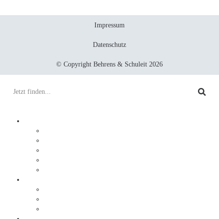
Impressum
Datenschutz
© Copyright Behrens & Schuleit 2026
Prozesse digitalisieren
Integration
Lösungen
Ablauf
DocuWare
JobRouter
Dokumente digitalisieren
Service
Ablauf
Sonderlösungen
Warum Behrens & Schuleit?