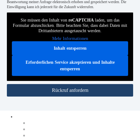
Beantwortung meiner Anfrage elektronisch erhoben und gespeichert werden. Die
Einwilligung kann ich jederzeit für die Zukunft widerrufen.
Sie müssen den Inhalt von
reCAPTCHA
laden, um das
Formular abzuschicken. Bitte beachten Sie, dass dabei Daten mit
Drittanbietern ausgetauscht werden.
Mehr Informationen
Inhalt entsperren
Erforderlichen Service akzeptieren und Inhalte
entsperren
Rückruf anfordern
Prozesse digitalisieren
Integration
Lösungen
Ablauf Prozesse digitalisieren