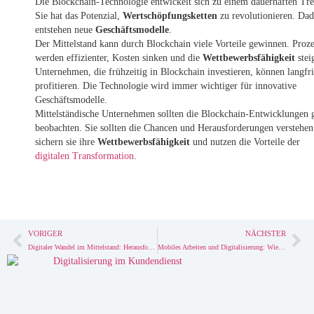
Die Blockchain-Technologie entwickelt sich zu einem dauerhaften Tr
Sie hat das Potenzial,
Wertschöpfungsketten
zu revolutionieren. Da
entstehen neue
Geschäftsmodelle
.
Der Mittelstand kann durch Blockchain viele Vorteile gewinnen. Proze
werden effizienter, Kosten sinken und die
Wettbewerbsfähigkeit
stei
Unternehmen, die frühzeitig in Blockchain investieren, können langfri
profitieren. Die Technologie wird immer wichtiger für innovative
Geschäftsmodelle.
Mittelständische Unternehmen sollten die Blockchain-Entwicklungen 
beobachten. Sie sollten die Chancen und Herausforderungen verstehen
sichern sie ihre
Wettbewerbsfähigkeit
und nutzen die Vorteile der
digitalen Transformation
.
VORIGER
NÄCHSTER
Digitaler Wandel im Mittelstand: Herausforderungen und Erfolgsfaktoren
Mobiles Arbeiten und Digitalisierung: Wie verändert sich die Arbeitswelt?