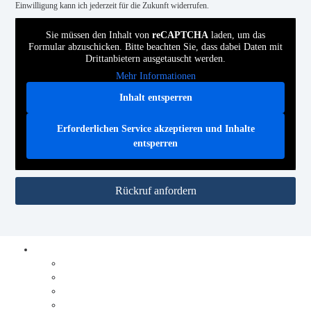
Einwilligung kann ich jederzeit für die Zukunft widerrufen.
Sie müssen den Inhalt von
reCAPTCHA
laden, um das
Formular abzuschicken. Bitte beachten Sie, dass dabei Daten mit
Drittanbietern ausgetauscht werden.
Mehr Informationen
Inhalt entsperren
Erforderlichen Service akzeptieren und Inhalte
entsperren
Rückruf anfordern
Prozesse digitalisieren
Integration
Lösungen
Ablauf Prozesse digitalisieren
DocuWare