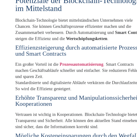
Potenziale der Blockchain-Technolog
im Mittelstand
Blockchain-Technologie bietet mittelständischen Unternehmen viele
Chancen. Sie können Geschäftsprozesse effizienter machen und die
Zusammenarbeit verbessern. Durch Automatisierung und
Smart Cont
steigen die Effizienz und die
Wertschöpfungsketten
.
Effizienzsteigerung durch automatisierte Prozes
und Smart Contracts
Ein großer Vorteil ist die
Prozessautomatisierung
. Smart Contracts
machen Geschäftsabläufe schneller und einfacher. Sie reduzieren Fehl
und sparen Zeit.
Standardisierte und digitalisierte Abläufe verkürzen die Durchlaufzeit
So wird die Effizienz gesteigert.
Erhöhte Transparenz und Manipulationssicherhei
Kooperationen
Vertrauen ist wichtig in Kooperationen. Blockchain-Technologie biete
Transparenz und Sicherheit. Alle können den aktuellen Stand einsehe
sind sicher, dass die Informationen korrekt sind.
Mögliche Kosteneinsparungen durch den Wegfal