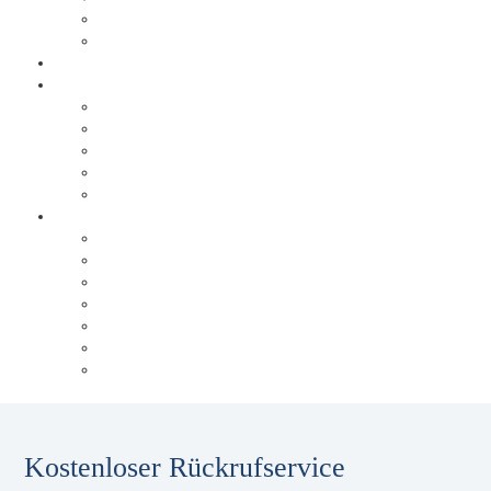
Ablauf
Sonderlösungen
Warum Behrens & Schuleit?
Erfolgsgeschichten
Brabus
Tölke + Fischer
trivago
Triad Papierservice
Düsseldorfer Flughafen
Über Behrens & Schuleit
Referenzen
Unsere Historie
Unser Blog
Karriere
Unsere Experten
Events & Schulungen
Glossar
Kostenloser Rückrufservice