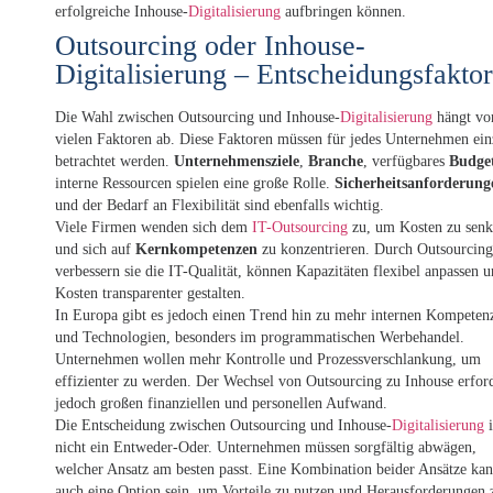
erfolgreiche Inhouse-
Digitalisierung
aufbringen können.
Outsourcing oder Inhouse-
Digitalisierung – Entscheidungsfakto
Die Wahl zwischen Outsourcing und Inhouse-
Digitalisierung
hängt vo
vielen Faktoren ab. Diese Faktoren müssen für jedes Unternehmen ein
betrachtet werden.
Unternehmensziele
,
Branche
, verfügbares
Budge
interne Ressourcen spielen eine große Rolle.
Sicherheitsanforderung
und der Bedarf an Flexibilität sind ebenfalls wichtig.
Viele Firmen wenden sich dem
IT-Outsourcing
zu, um Kosten zu sen
und sich auf
Kernkompetenzen
zu konzentrieren. Durch Outsourcing
verbessern sie die IT-Qualität, können Kapazitäten flexibel anpassen 
Kosten transparenter gestalten.
In Europa gibt es jedoch einen Trend hin zu mehr internen Kompeten
und Technologien, besonders im programmatischen Werbehandel.
Unternehmen wollen mehr Kontrolle und Prozessverschlankung, um
effizienter zu werden. Der Wechsel von Outsourcing zu Inhouse erfor
jedoch großen finanziellen und personellen Aufwand.
Die Entscheidung zwischen Outsourcing und Inhouse-
Digitalisierung
i
nicht ein Entweder-Oder. Unternehmen müssen sorgfältig abwägen,
welcher Ansatz am besten passt. Eine Kombination beider Ansätze ka
auch eine Option sein, um Vorteile zu nutzen und Herausforderungen 