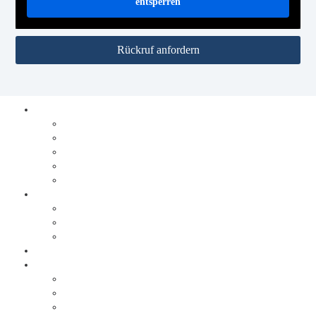
entsperren
Rückruf anfordern
Prozesse digitalisieren
Integration
Lösungen
Ablauf Prozesse digitalisieren
DocuWare
JobRouter
Dokumente digitalisieren
Service
Ablauf Dokumente digitalisieren
Sonderlösungen
Warum Behrens & Schuleit?
Erfolgsgeschichten
Brabus
Tölke + Fischer
trivago