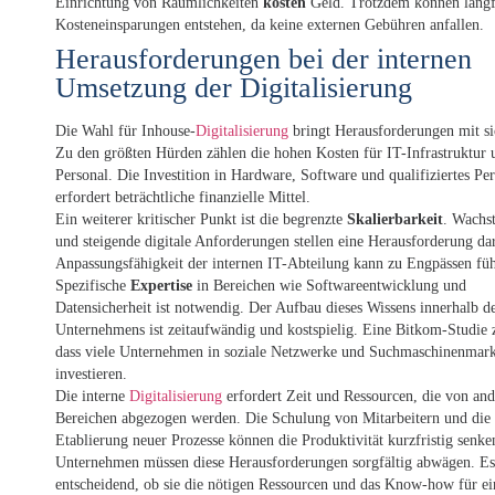
Einrichtung von Räumlichkeiten
kosten
Geld. Trotzdem können langfr
Kosteneinsparungen entstehen, da keine externen Gebühren anfallen.
Herausforderungen bei der internen
Umsetzung der Digitalisierung
Die Wahl für Inhouse-
Digitalisierung
bringt Herausforderungen mit si
Zu den größten Hürden zählen die hohen Kosten für IT-Infrastruktur 
Personal. Die Investition in Hardware, Software und qualifiziertes Pe
erfordert beträchtliche finanzielle Mittel.
Ein weiterer kritischer Punkt ist die begrenzte
Skalierbarkeit
. Wachs
und steigende digitale Anforderungen stellen eine Herausforderung da
Anpassungsfähigkeit der internen IT-Abteilung kann zu Engpässen fü
Spezifische
Expertise
in Bereichen wie Softwareentwicklung und
Datensicherheit ist notwendig. Der Aufbau dieses Wissens innerhalb d
Unternehmens ist zeitaufwändig und kostspielig. Eine Bitkom-Studie z
dass viele Unternehmen in soziale Netzwerke und Suchmaschinenmark
investieren.
Die interne
Digitalisierung
erfordert Zeit und Ressourcen, die von an
Bereichen abgezogen werden. Die Schulung von Mitarbeitern und die
Etablierung neuer Prozesse können die Produktivität kurzfristig senke
Unternehmen müssen diese Herausforderungen sorgfältig abwägen. Es 
entscheidend, ob sie die nötigen Ressourcen und das Know-how für ei