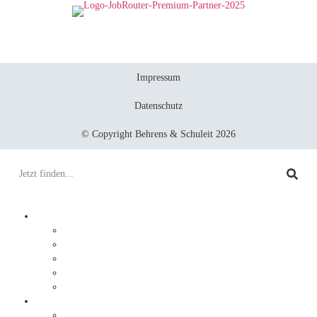
Impressum
Datenschutz
© Copyright Behrens & Schuleit 2026
Prozesse digitalisieren
Integration
Lösungen
Ablauf
DocuWare
JobRouter
Dokumente digitalisieren
Service