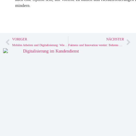
mindern.
VORIGER
NÄCHSTER
Mobiles Arbeiten und Digitalisierung: Wie verändert sich die Arbeitswelt?
Fairness und Innovation vereint: Behrens & Schuleit wurde als Fair Company ausgezeichnet