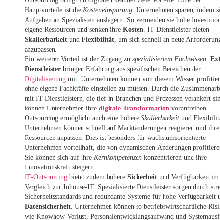
Outsourcing bringt im digitalen Wandel viele Vorteile. Eine der
Hauptvorteile ist die
Kosteneinsparung
. Unternehmen sparen, indem si
Aufgaben an Spezialisten auslagern. So vermeiden sie hohe Investitio
eigene Ressourcen und senken ihre
Kosten
. IT-Dienstleister bieten
Skalierbarkeit
und
Flexibilität
, um sich schnell an neue Anforderun
anzupassen.
Ein weiterer Vorteil ist der Zugang zu
spezialisiertem Fachwissen
.
Ex
Dienstleister
bringen Erfahrung aus spezifischen Bereichen der
Digitalisierung
mit. Unternehmen können von diesem Wissen profitier
ohne eigene Fachkräfte einstellen zu müssen. Durch die Zusammenarb
mit IT-Dienstleistern, die tief in Branchen und Prozessen verankert si
können Unternehmen ihre
digitale Transformation
vorantreiben.
Outsourcing ermöglicht auch eine höhere
Skalierbarkeit
und Flexibilit
Unternehmen können schnell auf Marktänderungen reagieren und ihre
Ressourcen anpassen. Dies ist besonders für wachstumsorientierte
Unternehmen vorteilhaft, die von dynamischen Änderungen profitiere
Sie können sich auf ihre
Kernkompetenzen
konzentrieren und ihre
Innovationskraft steigern.
IT-Outsourcing
bietet zudem höhere
Sicherheit
und Verfügbarkeit im
Vergleich zur Inhouse-IT. Spezialisierte Dienstleister sorgen durch str
Sicherheitsstandards und redundante Systeme für hohe Verfügbarkeit 
Datensicherheit
. Unternehmen können so betriebswirtschaftliche Ris
wie Knowhow-Verlust, Personalentwicklungsaufwand und Systemausf