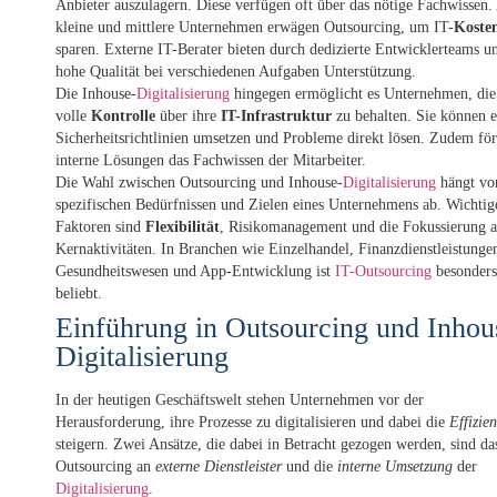
Anbieter auszulagern. Diese verfügen oft über das nötige Fachwissen.
kleine und mittlere Unternehmen erwägen Outsourcing, um IT-
Koste
sparen. Externe IT-Berater bieten durch dedizierte Entwicklerteams u
hohe Qualität bei verschiedenen Aufgaben Unterstützung.
Die Inhouse-
Digitalisierung
hingegen ermöglicht es Unternehmen, die
volle
Kontrolle
über ihre
IT-Infrastruktur
zu behalten. Sie können 
Sicherheitsrichtlinien umsetzen und Probleme direkt lösen. Zudem fö
interne Lösungen das Fachwissen der Mitarbeiter.
Die Wahl zwischen Outsourcing und Inhouse-
Digitalisierung
hängt vo
spezifischen Bedürfnissen und Zielen eines Unternehmens ab. Wichtig
Faktoren sind
Flexibilität
, Risikomanagement und die Fokussierung a
Kernaktivitäten. In Branchen wie Einzelhandel, Finanzdienstleistunge
Gesundheitswesen und App-Entwicklung ist
IT-Outsourcing
besonders
beliebt.
Einführung in Outsourcing und Inhou
Digitalisierung
In der heutigen Geschäftswelt stehen Unternehmen vor der
Herausforderung, ihre Prozesse zu digitalisieren und dabei die
Effizien
steigern. Zwei Ansätze, die dabei in Betracht gezogen werden, sind da
Outsourcing an
externe Dienstleister
und die
interne Umsetzung
der
Digitalisierung
.